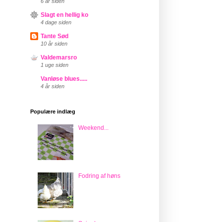
6 år siden
Slagt en hellig ko
4 dage siden
Tante Sød
10 år siden
Valdemarsro
1 uge siden
Vanløse blues.....
4 år siden
Populære indlæg
Weekend...
Fodring af høns