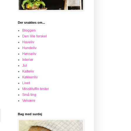
Der snakkes om...
Bloggen
Den lille forskel
Haveliv
Hundeliv
Hønseliv
Interiør
Jul
Katteliv
Køkkenliv
Livet
MissMuffin tester
Små ting
Velvære
Bag med surdej