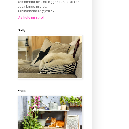
kommentar hvis du kigger forbi:) Du kan
også fange mig på
sabinathomsen@ofir.dk.
Vis hele min profil
Dolly
Frede