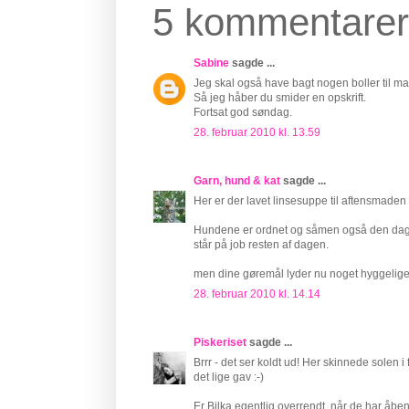
5 kommentarer
Sabine
sagde ...
Jeg skal også have bagt nogen boller til m
Så jeg håber du smider en opskrift.
Fortsat god søndag.
28. februar 2010 kl. 13.59
Garn, hund & kat
sagde ...
Her er der lavet linsesuppe til aftensmaden o
Hundene er ordnet og såmen også den daglig
står på job resten af dagen.
men dine gøremål lyder nu noget hyggeliger
28. februar 2010 kl. 14.14
Piskeriset
sagde ...
Brrr - det ser koldt ud! Her skinnede solen i
det lige gav :-)
Er Bilka egentlig overrendt, når de har åb