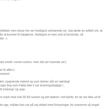
eblikket, men disse her ser heldigvis velnærede ud. Jeg læste en artikel om, at
for at komme til hægterne. Heldigvis er isen ved at forsvinde, så
de :-)
kke smidt i ovnen endnu- men det ser lovende ud:)
 til aften:)
 passes!
e børn, opgivende mænd og sure damer sån en søndag!
le ting som Fakta ikke li var leveringsdygtige i..
idt småregn og sjap..
 mark med nok 50-60 svaner og det skærer i mit hjerte, for de ser ikke ud til
e uge, måske han var på vej afsted med forsyninger, for svanerne så noget