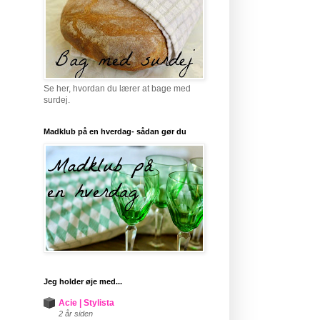
Se her, hvordan du lærer at bage med
surdej.
Madklub på en hverdag- sådan gør du
Jeg holder øje med...
Acie | Stylista
2 år siden