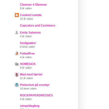
Clamour 4 Glamour
9 år siden
CookieCrumble
10 år siden
Cupcakes and Cashmere
Emily Salomon
4 år siden
foodgawker
8 timer siden
Fotballfrue
4 år siden
HOMESiCK
9 år siden
Mad med hjertet
11 år siden
Piskeriset på eventyr
16 timer siden
ROCKPAPERDRESSES
4 år siden
simpeldagbog