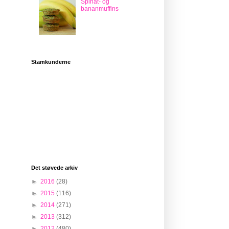
Spinat- og
bananmuffins
Stamkunderne
Det støvede arkiv
►
2016
(28)
►
2015
(116)
►
2014
(271)
►
2013
(312)
►
2012
(480)