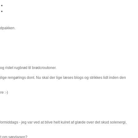
:
adpakken.
g ristet rugbrød til brødcroutoner.
e rengørings dont. Nu skal der lige læses blogs og strikkes lidt inden den
e :-)
 formiddags - jeg var ved at blive helt kulret af glæde over det skud solenergi,
ent om søndagen?