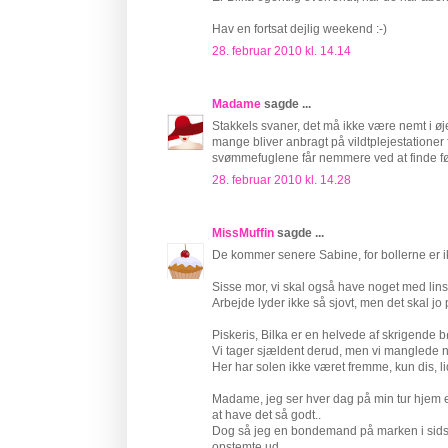
Hav en fortsat dejlig weekend :-)
28. februar 2010 kl. 14.14
Madame
sagde ...
Stakkels svaner, det må ikke være nemt i øj
mange bliver anbragt på vildtplejestationer 
svømmefuglene får nemmere ved at finde fø
28. februar 2010 kl. 14.28
MissMuffin
sagde ...
De kommer senere Sabine, for bollerne er i
Sisse mor, vi skal også have noget med linser
Arbejde lyder ikke så sjovt, men det skal jo
Piskeris, Bilka er en helvede af skrigend
Vi tager sjældent derud, men vi manglede nog
Her har solen ikke været fremme, kun dis, l
Madame, jeg ser hver dag på min tur hjem en
at have det så godt..
Dog så jeg en bondemand på marken i sidst
opstemte ud..