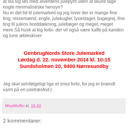
at slå sig løs med alverdens julepynt uden at skulle tage
nogle minimalistiske hensyn?
Nu er det tid til julemarked og jeg lover der er mange fine
ting; nissemænd, engle, julekugler, lysestager, bagegrej, fine
ting til julens borddækning, julebøger og meget, meget
mere.
Så husk at kig forbi- der vil også være kaffe på kanden
og lune æbleskiver:
GenbrugNords Store Julemarked
Lørdag d. 22. november 2014 kl. 10-15
Sundsholmen 20, 9400 Nørresundby
Jeg skal selvfølgeligt lige et smut forbi, for jeg er brændt
varm på en juletræsfod:)
MissMuffin
kl.
16.42
2 kommentarer: