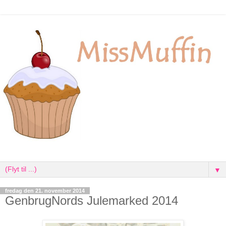
▼
fredag den 21. november 2014
GenbrugNords Julemarked 2014