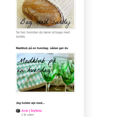
Se her, hvordan du lærer at bage med
surdej.
Madklub på en hverdag- sådan gør du
Jeg holder øje med...
Acie | Stylista
2 år siden