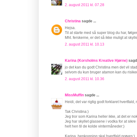
2. august 2011 kl. 07.28
Christina
sagde ...
Hejsa.
Til at starte med så super blog du har, følge
Mht. ferskerne, er det så ikke muligt at sk
2. august 2011 kl. 10.13
Karina (Korsholms Kreative Hjørne)
sagde
jo det kan du godt Christina men det vil st
selvom du kun bruger atamon kan du risikere
2. august 2011 kl. 10.36
MissMuffin
sagde ...
Heidi, det var rigtig godt forklaret hvertfald, 
Tak Christina:)
Jeg tror som Karina heller ikke, at det er nok
Jeg har skyllet glassene i vodka for at sik
helt hen til de kolde vintermåneder:)
Karina, henkogning skal hvertfald prøves:)