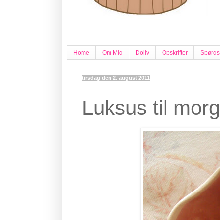
Home
Om Mig
Dolly
Opskrifter
Spørgs
tirsdag den 2. august 2011
Luksus til mo