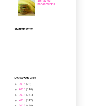
Spinat- og
bananmuffins
Stamkunderne
Det støvede arkiv
►
2016
(28)
►
2015
(116)
►
2014
(271)
►
2013
(312)
►
2012
(480)