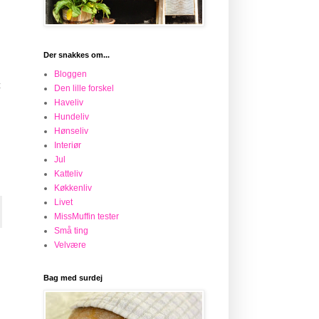
Der snakkes om...
Bloggen
t
Den lille forskel
Haveliv
Hundeliv
Hønseliv
Interiør
Jul
Katteliv
Køkkenliv
Livet
MissMuffin tester
Små ting
Velvære
Bag med surdej