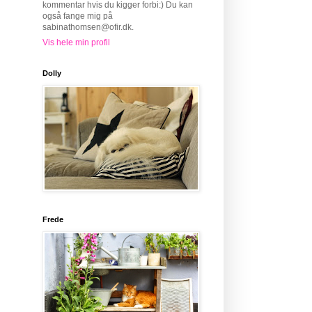
kommentar hvis du kigger forbi:) Du kan
også fange mig på
sabinathomsen@ofir.dk.
Vis hele min profil
Dolly
Frede