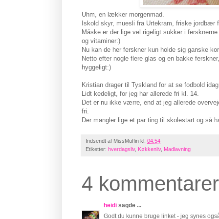
Uhm, en lækker morgenmad.
Iskold skyr, muesli fra Urtekram, friske jordbær 
Måske er der lige vel rigeligt sukker i fersknern
og vitaminer:)
Nu kan de her ferskner kun holde sig ganske kor
Netto efter nogle flere glas og en bakke ferskner,
hyggeligt:)
Kristian drager til Tyskland for at se fodbold ida
Lidt kedeligt, for jeg har allerede fri kl. 14.
Det er nu ikke værre, end at jeg allerede overveje
fri.
Der mangler lige et par ting til skolestart og så 
Indsendt af
MissMuffin
kl.
04.54
Etiketter:
hverdagsliv
,
Køkkenliv
,
Madlavning
4 kommentarer
heidi
sagde ...
Godt du kunne bruge linket - jeg synes også 