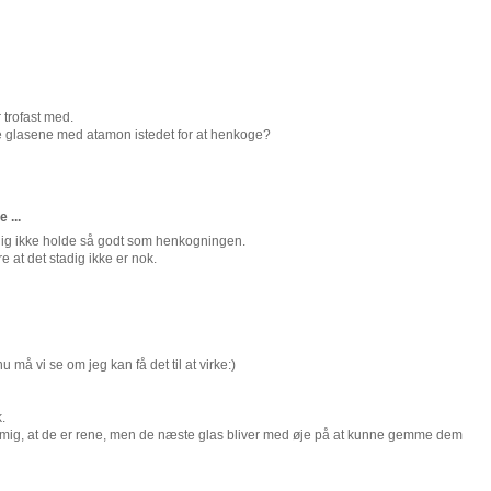
r trofast med.
ylle glasene med atamon istedet for at henkoge?
 ...
adig ikke holde så godt som henkogningen.
 at det stadig ikke er nok.
nu må vi se om jeg kan få det til at virke:)
.
re mig, at de er rene, men de næste glas bliver med øje på at kunne gemme dem