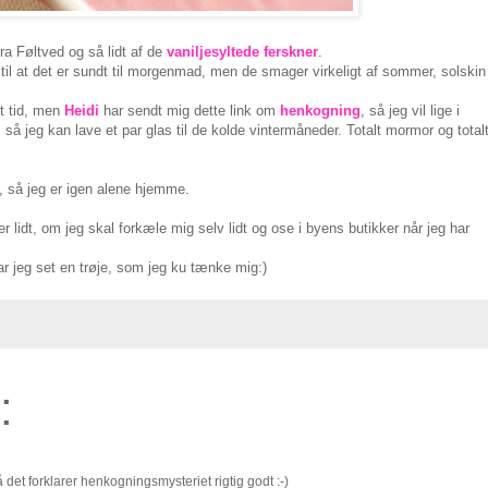
fra Føltved og så lidt af de
vaniljesyltede ferskner
.
e til at det er sundt til morgenmad, men de smager virkeligt af sommer, solskin
t tid, men
Heidi
har sendt mig dette link om
henkogning
, så jeg vil lige i
 så jeg kan lave et par glas til de kolde vintermåneder. Totalt mormor og total
g, så jeg er igen alene hjemme.
r lidt, om jeg skal forkæle mig selv lidt og ose i byens butikker når jeg har
har jeg set en trøje, som jeg ku tænke mig:)
:
det forklarer henkogningsmysteriet rigtig godt :-)