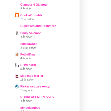
Clamour 4 Glamour
9 år siden
CookieCrumble
10 år siden
Cupcakes and Cashmere
Emily Salomon
4 år siden
foodgawker
3 timer siden
Fotballfrue
4 år siden
HOMESiCK
9 år siden
Mad med hjertet
11 år siden
Piskeriset på eventyr
1 dag siden
ROCKPAPERDRESSES
4 år siden
simpeldagbog