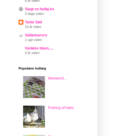
6 år siden
Slagt en hellig ko
5 dage siden
Tante Sød
10 år siden
Valdemarsro
1 uge siden
Vanløse blues.....
4 år siden
Populære indlæg
Weekend...
Fodring af høns