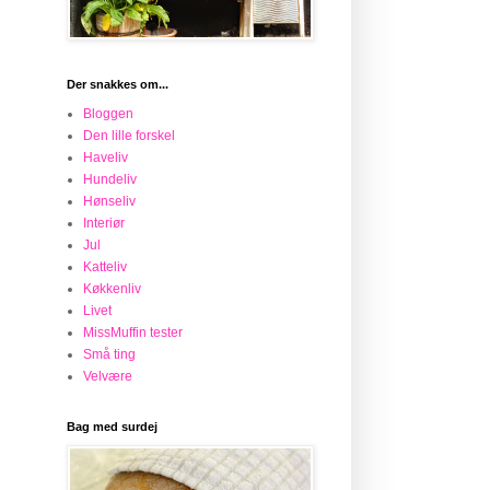
Der snakkes om...
Bloggen
Den lille forskel
Haveliv
Hundeliv
Hønseliv
Interiør
Jul
Katteliv
Køkkenliv
Livet
MissMuffin tester
Små ting
Velvære
Bag med surdej