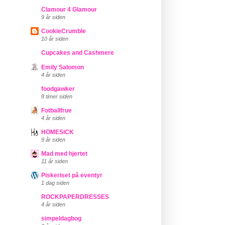
Clamour 4 Glamour
9 år siden
CookieCrumble
10 år siden
Cupcakes and Cashmere
Emily Salomon
4 år siden
foodgawker
8 timer siden
Fotballfrue
4 år siden
HOMESiCK
9 år siden
Mad med hjertet
11 år siden
Piskeriset på eventyr
1 dag siden
ROCKPAPERDRESSES
4 år siden
simpeldagbog