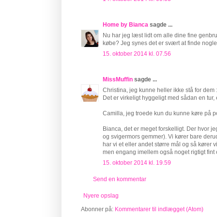
Home by Bianca
sagde ...
Nu har jeg læst lidt om alle dine fine genbr
købe? Jeg synes det er svært at finde nogle 
15. oktober 2014 kl. 07.56
MissMuffin
sagde ...
Christina, jeg kunne heller ikke stå for dem :
Det er virkeligt hyggeligt med sådan en t
Camilla, jeg troede kun du kunne køre på p
Bianca, det er meget forskelligt. Der hvor 
og svigermors gemmer). Vi kører bare derud
har vi et eller andet større mål og så kører
men engang imellem også noget rigtigt fint
15. oktober 2014 kl. 19.59
Send en kommentar
Nyere opslag
Abonner på:
Kommentarer til indlægget (Atom)