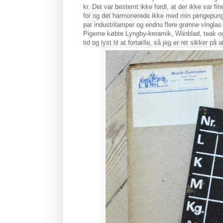
kr. Det var bestemt ikke fordi, at der ikke var fi
for og det harmonerede ikke med min pengepung
par industrilamper og endnu flere grønne vinglas 
Pigerne købte Lyngby-keramik, Wiinblad, teak og r
tid og lyst til at fortælle, så jeg er ret sikker på a