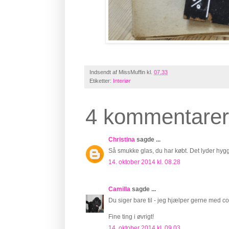
Indsendt af
MissMuffin
kl.
07.33
Etiketter:
Interiør
4 kommentarer
Christina
sagde ...
Så smukke glas, du har købt. Det lyder hygg
14. oktober 2014 kl. 08.28
Camilla
sagde ...
Du siger bare til - jeg hjælper gerne med co
Fine ting i øvrigt!
14. oktober 2014 kl. 09.03