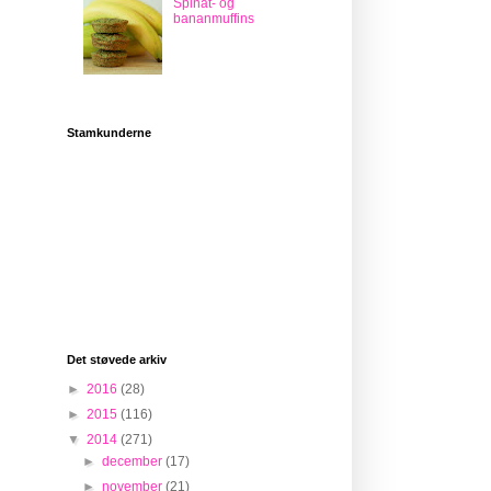
Spinat- og
bananmuffins
Stamkunderne
Det støvede arkiv
►
2016
(28)
►
2015
(116)
▼
2014
(271)
►
december
(17)
►
november
(21)