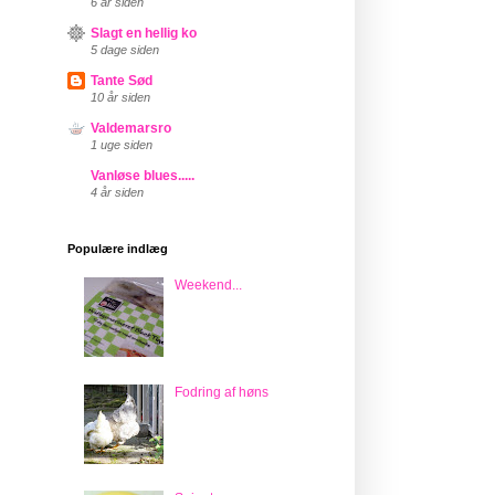
6 år siden
Slagt en hellig ko
5 dage siden
Tante Sød
10 år siden
Valdemarsro
1 uge siden
Vanløse blues.....
4 år siden
Populære indlæg
Weekend...
Fodring af høns