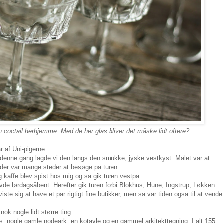
 en coctail herhjemme. Med de her glas bliver det måske lidt oftere?
 af Uni-pigerne.
denne gang lagde vi den langs den smukke, jyske vestkyst. Målet var at
 der var mange steder at besøge på turen.
kaffe blev spist hos mig og så gik turen vestpå.
vde lørdagsåbent. Herefter gik turen forbi Blokhus, Hune, Ingstrup, Løkken
 viste sig at have et par rigtigt fine butikker, men så var tiden også til at vende
ok nogle lidt større ting.
s, nogle gamle nodeark, en kotavle og en gammel arkitekttegning. I alt 155