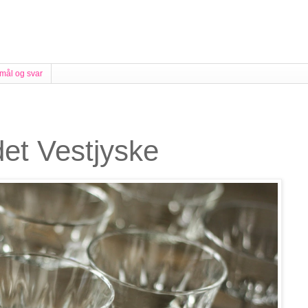
mål og svar
det Vestjyske