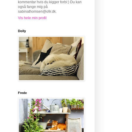
kommentar hvis du kigger forbi:) Du kan
også fange mig på
sabinathomsen@ofir.dk.
Vis hele min profil
Dolly
Frede