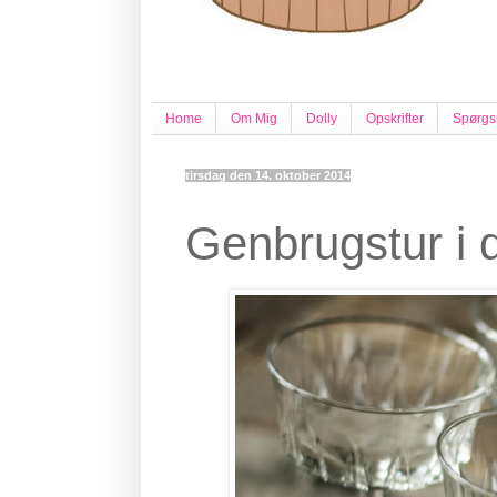
Home
Om Mig
Dolly
Opskrifter
Spørgs
tirsdag den 14. oktober 2014
Genbrugstur i 