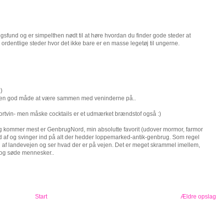
ugsfund og er simpelthen nødt til at høre hvordan du finder gode steder at
ordentlige steder hvor det ikke bare er en masse legetøj til ungerne.
)
ur, en god måde at være sammen med veninderne på..
ortvin- men måske cocktails er et udmærket brændstof også :)
jeg kommer mest er GenbrugNord, min absolutte favorit (udover mormor, farmor
 af og svinger ind på alt der hedder loppemarked-antik-genbrug. Som regel
 vi af landevejen og ser hvad der er på vejen. Det er meget skrammel imellem,
 og søde mennesker..
Start
Ældre opslag