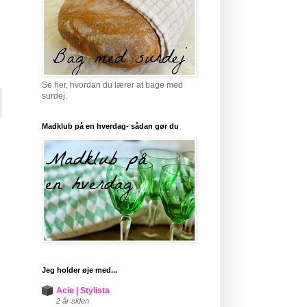
Se her, hvordan du lærer at bage med
surdej.
Madklub på en hverdag- sådan gør du
Jeg holder øje med...
Acie | Stylista
2 år siden